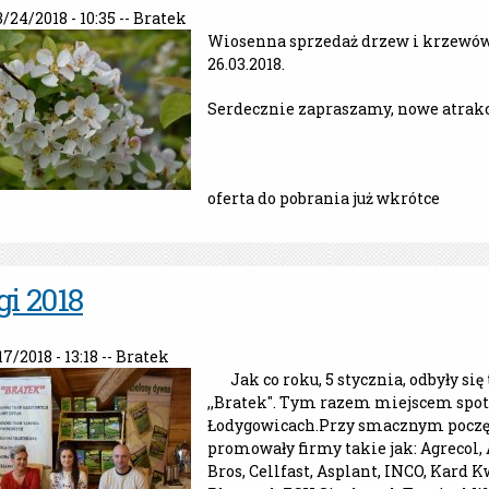
3/24/2018 - 10:35 --
Bratek
Wiosenna sprzedaż drzew i krzewów
26.03.2018.
Serdecznie zapraszamy, nowe atrakc
oferta do pobrania już wkrótce
gi 2018
/17/2018 - 13:18 --
Bratek
Jak co roku, 5 stycznia, odbyły się
,,Bratek". Tym razem miejscem spotk
Łodygowicach.Przy smacznym poczęs
promowały firmy takie jak: Agrecol,
Bros, Cellfast, Asplant, INCO, Kard