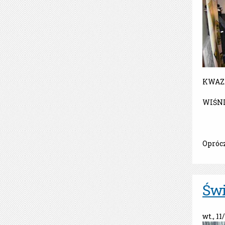
KWAZA
WIŚNI
Opróc
Świ
wt., 11