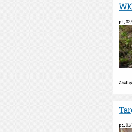
WI
pt., 03
Zachęc
Tar
pt., 01