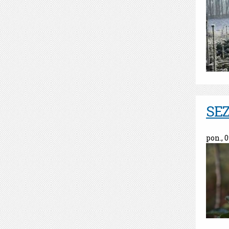
SE
pon., 0