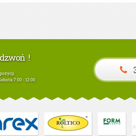
adzwoń !
pozycji
obota 7:00 - 12:00