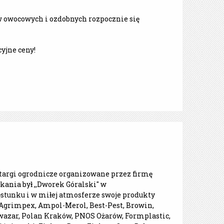
 owocowych i ozdobnych rozpocznie się
yjne ceny!
 targi ogrodnicze organizowane przez firmę
ania był ,,Dworek Góralski" w
tunku i w miłej atmosferze swoje produkty
 Agrimpex, Ampol-Merol, Best-Pest, Browin,
 Kwazar, Polan Kraków, PNOS Ożarów, Formplastic,