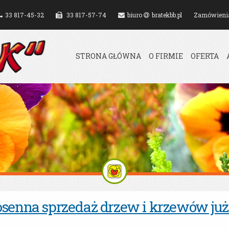
Przejdź
33 817-45-32
33 817-57-74
biuro
bratekbb.pl
Zamówieni
do
treści
STRONA GŁÓWNA
O FIRMIE
OFERTA
senna sprzedaż drzew i krzewów już 