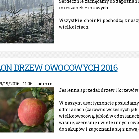
Serdecznie zachęcamy do zapoznania
mieszanek zimowych.
Wszystkie choinki pochodzą z naszy
wielkościach.
ZON DRZEW OWOCOWYCH 2016
9/19/2016 - 11:05 --
admin
Jesienna sprzedaż drzew i krzewów 
W naszym asortymencie posiadamy 
odmianach (zarówno wczesnych jak i
wielkoowocową, jabłoń w odmianach (
wiśnię, czereśnię i wiele innych o
do zakupów i zapoznania się z nową 