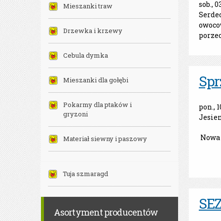
sob., 0
Mieszanki traw
Serde
owocow
Drzewka i krzewy
porzec
Cebula dymka
Spr
Mieszanki dla gołębi
Pokarmy dla ptaków i
pon., 1
gryzoni
Jesien
Nowa o
Materiał siewny i paszowy
Tuja szmaragd
SE
Asortyment producentów