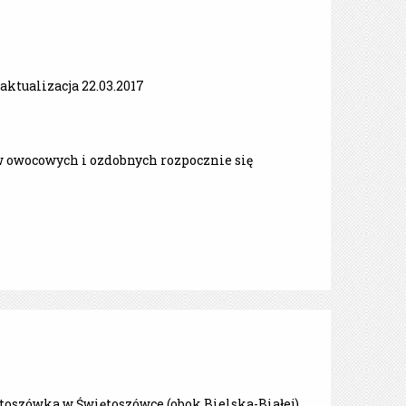
ktualizacja 22.03.2017
 owocowych i ozdobnych rozpocznie się
ętoszówka w Świętoszówce (obok Bielska-Białej),