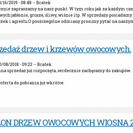
3/16/2019 - 08:48 --
Bratek
cznie zapraszamy na nasz punkt. W tym roku jak za każdym raz
ych:jabłonie, grusze, śliwy, wiśnie itp. W sprzedaży posiada
zek i agrestu.O poszczególne odmiany prosimy pytać na naszym
zedaż drzew i krzewów owocowych.
0/08/2018 - 09:22 --
Bratek
na sprzedaż już rozpoczęta, serdecznie zachęcamy do zakupów.
ferta do pobrania już wkrótce.
ZON DRZEW OWOCOWYCH WIOSNA 2