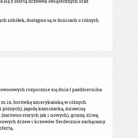
 się z ofertą drzewek świątecznych oraz
ch szkółek, dostępne są w donicach o różnych
owocowych rozpocznie się dnia 1 października.
m.in. borówkę amerykańską w różnych
 późnych), jagodę kamczacką, żurawinę
zarówno starych jak i nowych), gruszę, śliwę,
wocowych drzew i krzewów. Serdecznie zachęcamy
ofertą.