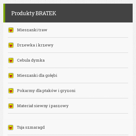
Bielsko-
Biała
Produkty BRATEK
Mieszanki traw
Drzewka i krzewy
Cebula dymka
Mieszanki dla gołębi
Pokarmy dla ptaków i gryzoni
Materiał siewny i paszowy
Tuja szmaragd