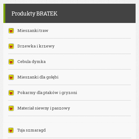
Bielsko-
Biała
Produkty BRATEK
Mieszanki traw
Drzewka i krzewy
Cebula dymka
Mieszanki dla gołębi
Pokarmy dla ptaków i gryzoni
Materiał siewny i paszowy
Tuja szmaragd