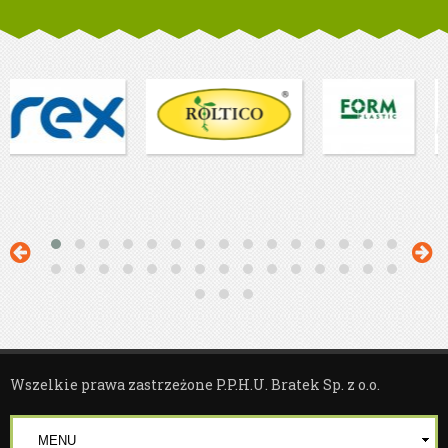
Wszelkie prawa zastrzeżone P.P.H.U. Bratek Sp. z o.o.