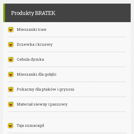
Bielsko-
Biała
Produkty BRATEK
Mieszanki traw
Drzewka i krzewy
Cebula dymka
Mieszanki dla gołębi
Pokarmy dla ptaków i gryzoni
Materiał siewny i paszowy
Tuja szmaragd